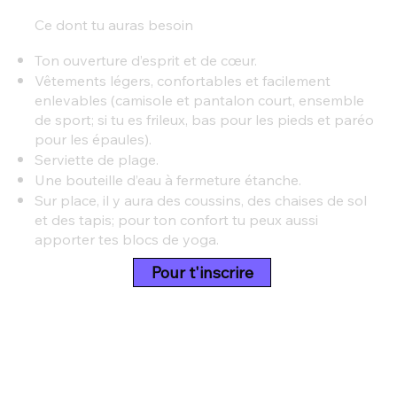
Ce dont tu auras besoin
Ton ouverture d’esprit et de cœur.
Vêtements légers, confortables et facilement
enlevables (camisole et pantalon court, ensemble
de sport; si tu es frileux, bas pour les pieds et paréo
pour les épaules).
Serviette de plage.
Une bouteille d’eau à fermeture étanche.
Sur place, il y aura des coussins, des chaises de sol
et des tapis; pour ton confort tu peux aussi
apporter tes blocs de yoga.
Pour t'inscrire