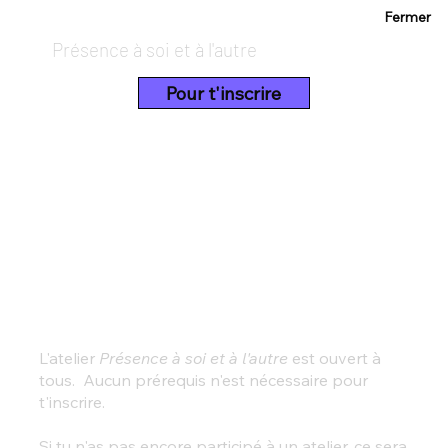
Fermer
Présence à soi et à l'autre
Pour t'inscrire
L'atelier
Présence à soi et à l'autre
est ouvert à
tous. Aucun prérequis n'est nécessaire pour
t'inscrire.
Si tu n'as pas encore participé à un atelier, ce sera